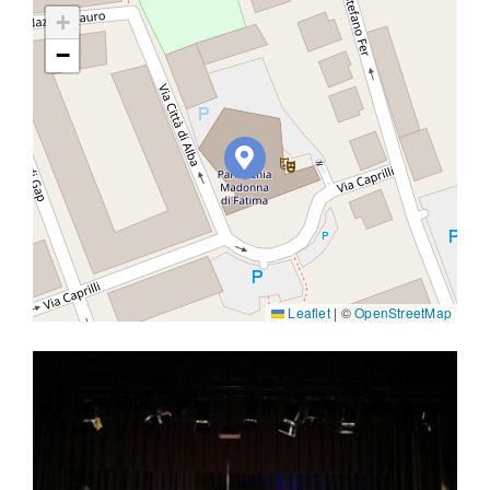
+
−
Leaflet
|
©
OpenStreetMap