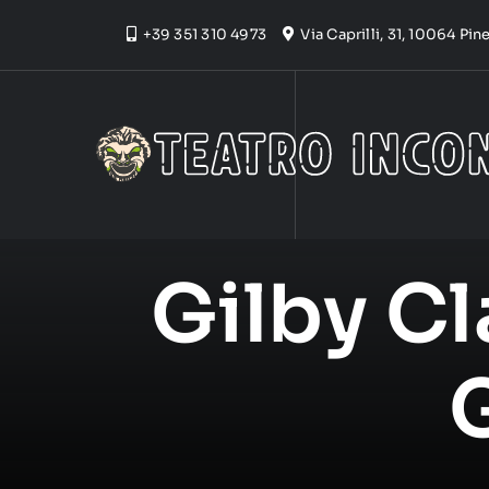
Skip
+39 351 310 4973
Via Caprilli, 31, 10064 Pi
to
content
Gilby Cl