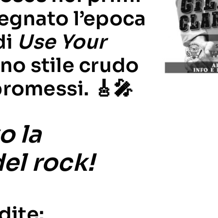
segnato l’epoca
di
Use Your
no stile crudo
omessi. 🎸🎤​
o la
el rock!
dite: