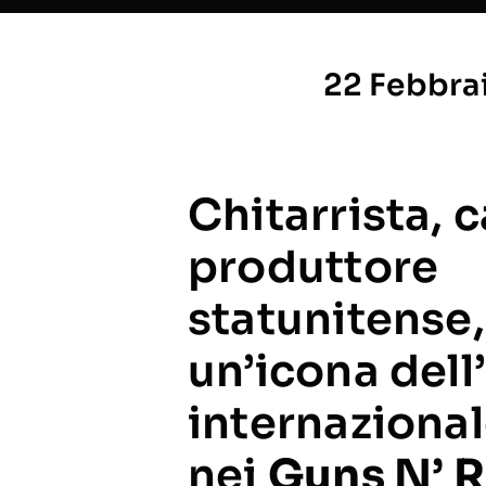
22 Febbra
Chitarrista, 
produttore
statunitense
un’icona dell
internazional
nei
Guns N’ 