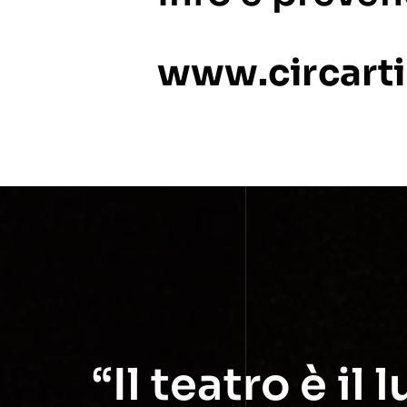
www.circartis
“Il teatro è i