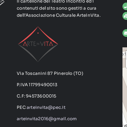
Il cartellone del Teatro Incontro ed i
contenuti del sito sono gestiti a cura
dell’Associazione Culturale ArteInVita.
Via Toscanini 87 Pinerolo (TO)
P.IVA 11799490013
C.F: 94573600015
PEC
arteinvita@pec.it
arteinvita2016@gmail.com