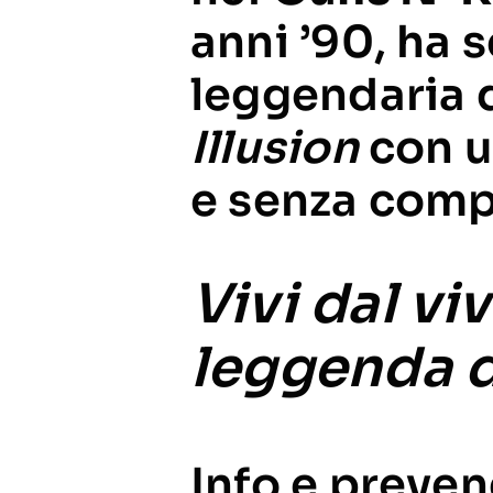
anni ’90, ha 
leggendaria 
Illusion
con u
e senza compr
Vivi dal viv
leggenda d
Info e preven