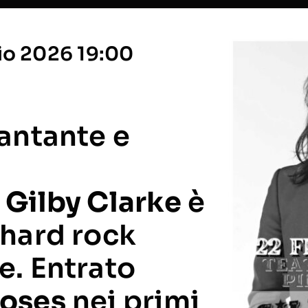
io 2026 19:00
cantante e
,
Gilby Clarke
è
’hard rock
e. Entrato
Roses
nei primi