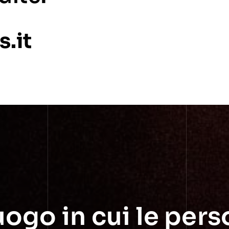
.it
l luogo in cui le pe