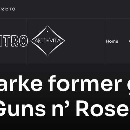
nerolo TO
Home
arke former 
Guns n’ Rose