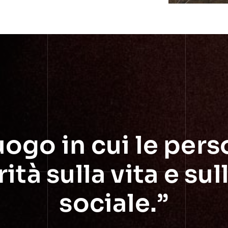
l luogo in cui le pe
ità sulla vita e su
sociale.”