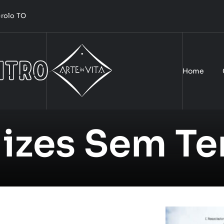
nerolo TO
Home
izes Sem Te