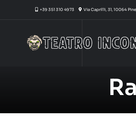
Skip
+39 351 310 4973
Via Caprilli, 31, 10064 Pi
to
content
Ra