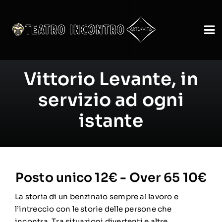
Skip
to
content
To
Na
Home
Vittorio Levante, in
servizio ad ogni
Calendario
istante
Contatti
Privacy Policy
Posto unico 12€ - Over 65 10€
La storia di un benzinaio sempre al lavoro e
l’intreccio con le storie delle persone che
incontra. Tra situazioni divertenti e altre