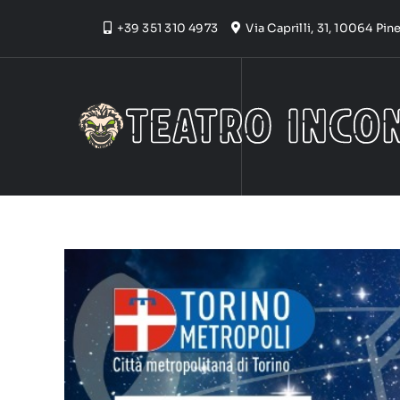
Skip
+39 351 310 4973
Via Caprilli, 31, 10064 Pi
to
content